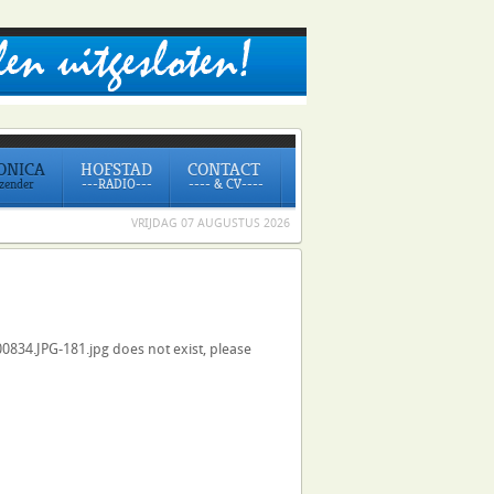
ONICA
HOFSTAD
CONTACT
ezender
---RADIO---
---- & CV----
VRIJDAG 07 AUGUSTUS 2026
834.JPG-181.jpg does not exist, please