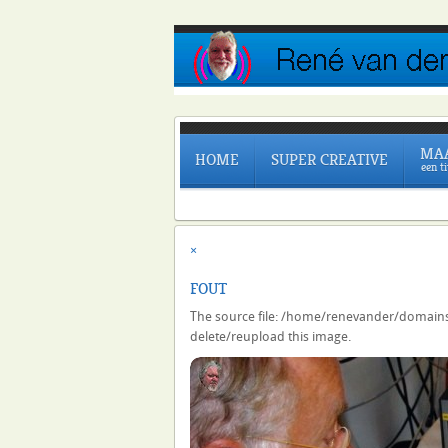
MA
HOME
SUPER CREATIVE
een t
×
FOUT
The source file: /home/renevander/domains
delete/reupload this image.