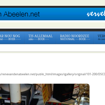
AR NOU NOG
TIS ALLEMAAL
RADIO NOORDZEE
VER
itel-----BOEK-----
niks----BOEK----
NATIONAAL ---BOEK----
de ze
/renevandenabeelen.net/public_html/images/igallery/original/101-200/DSC00